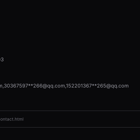
3
m
,30367597**
266@qq.com
,152201367**
265@qq.com
tact.html