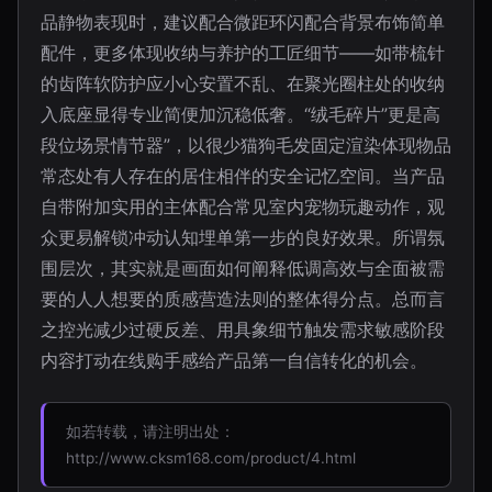
品静物表现时，建议配合微距环闪配合背景布饰简单
配件，更多体现收纳与养护的工匠细节——如带梳针
的齿阵软防护应小心安置不乱、在聚光圈柱处的收纳
入底座显得专业简便加沉稳低奢。“绒毛碎片”更是高
段位场景情节器”，以很少猫狗毛发固定渲染体现物品
常态处有人存在的居住相伴的安全记忆空间。当产品
自带附加实用的主体配合常见室内宠物玩趣动作，观
众更易解锁冲动认知埋单第一步的良好效果。所谓氛
围层次，其实就是画面如何阐释低调高效与全面被需
要的人人想要的质感营造法则的整体得分点。总而言
之控光减少过硬反差、用具象细节触发需求敏感阶段
内容打动在线购手感给产品第一自信转化的机会。
如若转载，请注明出处：
http://www.cksm168.com/product/4.html