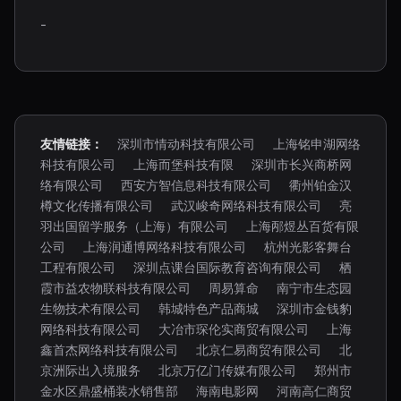
-
友情链接：
深圳市情动科技有限公司
上海铭申湖网络
科技有限公司
上海而堡科技有限
深圳市长兴商桥网
络有限公司
西安方智信息科技有限公司
衢州铂金汉
樽文化传播有限公司
武汉峻奇网络科技有限公司
亮
羽出国留学服务（上海）有限公司
上海邴煜丛百货有限
公司
上海润通博网络科技有限公司
杭州光影客舞台
工程有限公司
深圳点课台国际教育咨询有限公司
栖
霞市益农物联科技有限公司
周易算命
南宁市生态园
生物技术有限公司
韩城特色产品商城
深圳市金钱豹
网络科技有限公司
大冶市琛伦实商贸有限公司
上海
鑫首杰网络科技有限公司
北京仁易商贸有限公司
北
京洲际出入境服务
北京万亿门传媒有限公司
郑州市
金水区鼎盛桶装水销售部
海南电影网
河南高仁商贸