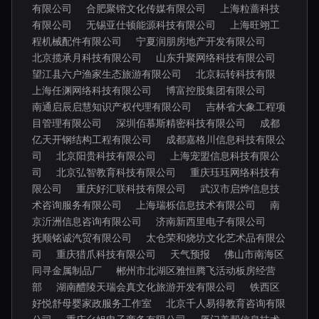
有限公司
合肥聚镕文化传媒有限公司
上海粒蔷科技
有限公司
无锡亚仕顿能源科技有限公司
上海旺翊工
程机械配件有限公司
宁夏润朋房地产开发有限公司
北京揽承月科技有限公司
山东升聚网络科技有限公司
望江县六户渔家生态旅游有限公司
北京耘转科技有限
上海任渊网络科技有限公司
博富控股集团有限公司
南通启辰启慧知识产权代理有限公司
吉林省大象工程项
目管理有限公司
深圳佰慕斯精密科技有限公司
成都
亿天开钢结构工程有限公司
成都嘉格川信息科技有限公
司
北京阳贵科技有限公司
上海宠盟信息科技有限公
司
北京弘智教育科技有限公司
重庆珏珏网络科技有
限公司
重庆好汇联科技有限公司
武汉市启烨信息技
术咨询服务有限公司
上海瑞栎信息技术有限公司
南
京沂洲信息咨询有限公司
济南新西里电子有限公司
抚顺铭诚汽贸有限公司
太仓荣和烧坊文化艺术品有限公
司
重庆猎爪科技有限公司
天气预报
佛山市南海区
同寻金属制品厂
郴州市北湖区雅恒腾飞活动板房经营
部
湖南醴陵天瑞会真文化旅游开发有限公司
铁西区
好悦舒母婴家政服务工作室
北京千人易得教育咨询有限