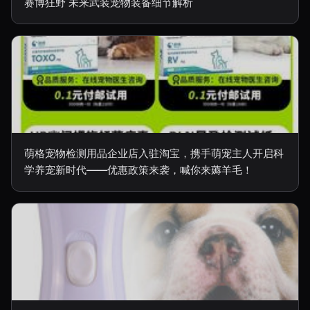
赛博狂野 未来武装宠物装备细节解析
萌格宠物检测用品企业店入驻淘宝，携手萌宠主人开启科
学养宠新时代——优惠政策来袭，喊你来薅羊毛！