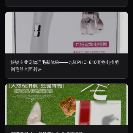
解锁专业宠物理毛新体验——九钰PHC-810宠物电推剪
剃毛器全面测评