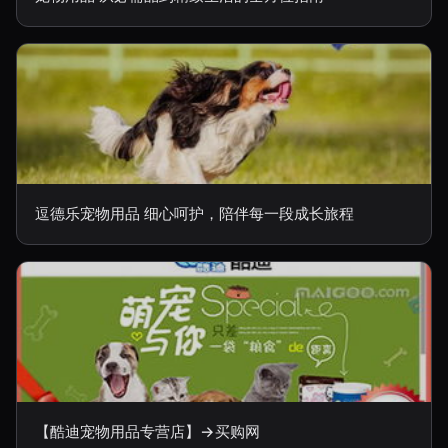
逗德乐宠物用品 细心呵护，陪伴每一段成长旅程
【酷迪宠物用品专营店】→买购网