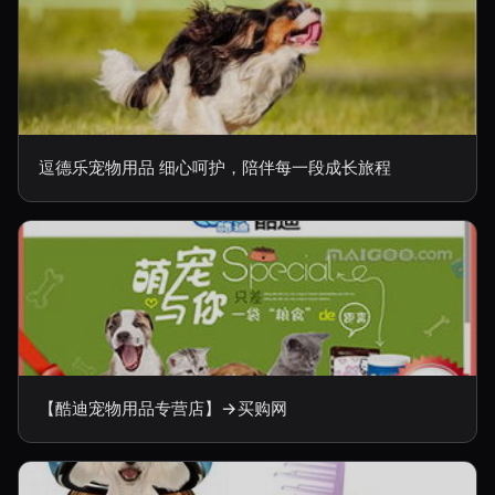
逗德乐宠物用品 细心呵护，陪伴每一段成长旅程
【酷迪宠物用品专营店】→买购网