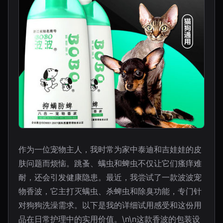
作为一位宠物主人，我时常为家中泰迪和吉娃娃的皮
肤问题而烦恼。跳蚤、螨虫和蜱虫不仅让它们瘙痒难
耐，还会引发健康隐患。最近，我尝试了一款波波宠
物香波，它主打灭螨虫、杀蜱虫和除臭功能，专门针
对狗狗洗澡需求。以下是我的详细试用感受和这份用
品在日常护理中的实用价值。\n\n这款香波的包装设