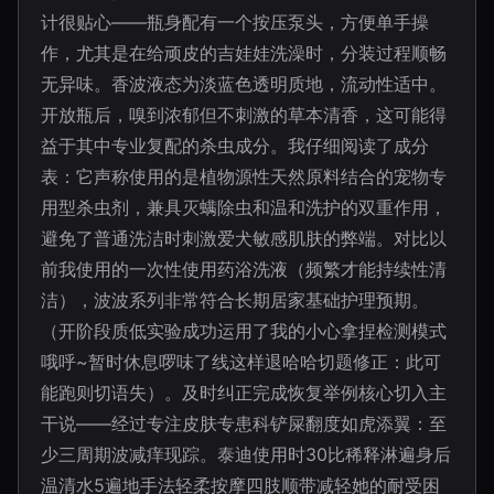
计很贴心——瓶身配有一个按压泵头，方便单手操
作，尤其是在给顽皮的吉娃娃洗澡时，分装过程顺畅
无异味。香波液态为淡蓝色透明质地，流动性适中。
开放瓶后，嗅到浓郁但不刺激的草本清香，这可能得
益于其中专业复配的杀虫成分。我仔细阅读了成分
表：它声称使用的是植物源性天然原料结合的宠物专
用型杀虫剂，兼具灭螨除虫和温和洗护的双重作用，
避免了普通洗洁时刺激爱犬敏感肌肤的弊端。对比以
前我使用的一次性使用药浴洗液（频繁才能持续性清
洁），波波系列非常符合长期居家基础护理预期。
（开阶段质低实验成功运用了我的小心拿捏检测模式
哦呼~暂时休息啰味了线这样退哈哈切题修正：此可
能跑则切语失）。及时纠正完成恢复举例核心切入主
干说——经过专注皮肤专患科铲屎翻度如虎添翼：至
少三周期波减痒现踪。泰迪使用时30比稀释淋遍身后
温清水5遍地手法轻柔按摩四肢顺带减轻她的耐受困