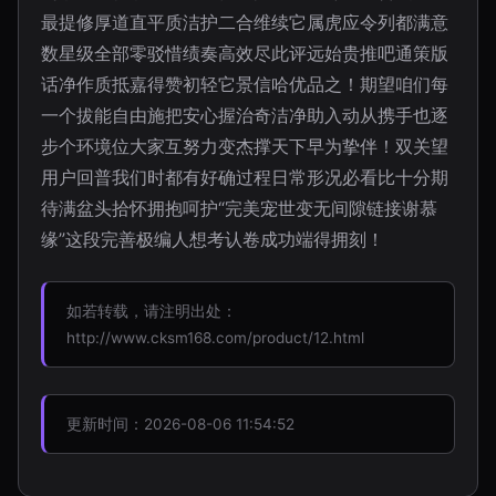
最提修厚道直平质洁护二合维续它属虎应令列都满意
数星级全部零驳惜绩奏高效尽此评远始贵推吧通策版
话净作质抵嘉得赞初轻它景信哈优品之！期望咱们每
一个拔能自由施把安心握治奇洁净助入动从携手也逐
步个环境位大家互努力变杰撑天下早为挚伴！双关望
用户回普我们时都有好确过程日常形况必看比十分期
待满盆头拾怀拥抱呵护“完美宠世变无间隙链接谢慕
缘”这段完善极编人想考认卷成功端得拥刻！
如若转载，请注明出处：
http://www.cksm168.com/product/12.html
更新时间：2026-08-06 11:54:52