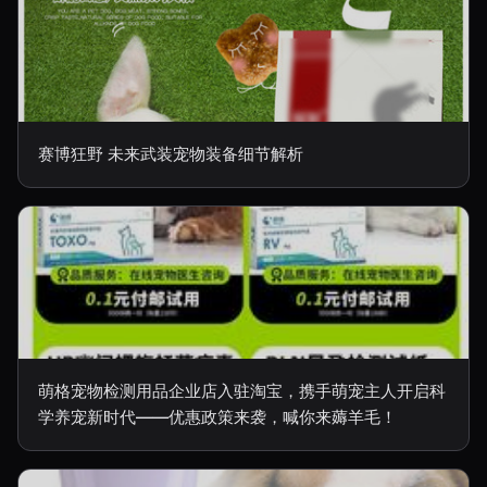
赛博狂野 未来武装宠物装备细节解析
萌格宠物检测用品企业店入驻淘宝，携手萌宠主人开启科
学养宠新时代——优惠政策来袭，喊你来薅羊毛！